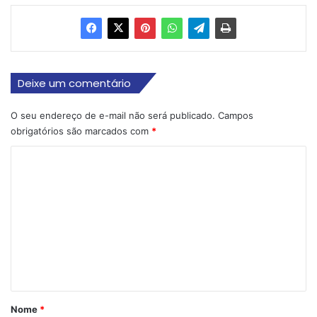
Deixe um comentário
O seu endereço de e-mail não será publicado.
Campos
obrigatórios são marcados com
*
C
o
m
e
n
t
á
r
Nome
*