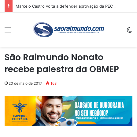
Marcelo Castro volta a defender aprovação da PEC que acaba com a escala 6×1 e avalia clima no Senado
Menu
Sw
São Raimundo Nonato
recebe palestra da OBMEP
20 de maio de 2017
168