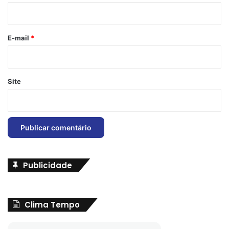
i
o
*
E-mail
*
Site
Publicidade
Clima Tempo