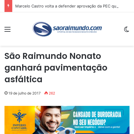
Marcelo Castro volta a defender aprovação da PEC que acaba com a escala 6×1 e avalia clima no Senado
Menu
Sw
São Raimundo Nonato
ganhará pavimentação
asfáltica
19 de julho de 2017
262