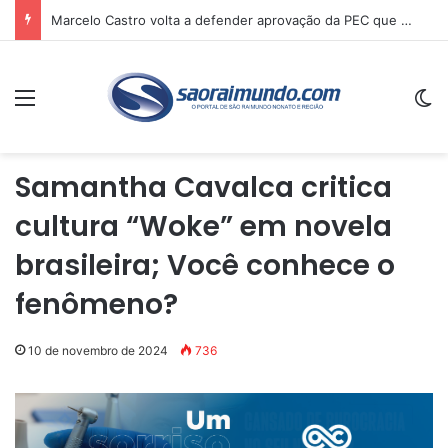
Marcelo Castro volta a defender aprovação da PEC que acaba com a escala 6×1 e avalia clima no Senado
Menu
Sw
Samantha Cavalca critica
cultura “Woke” em novela
brasileira; Você conhece o
fenômeno?
10 de novembro de 2024
736