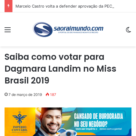
Marcelo Castro volta a defender aprovação da PEC que acaba com a escala 6×1 e avalia clima no Senado
Menu
Sw
Saiba como votar para
Dagmara Landim no Miss
Brasil 2019
7 de março de 2019
187