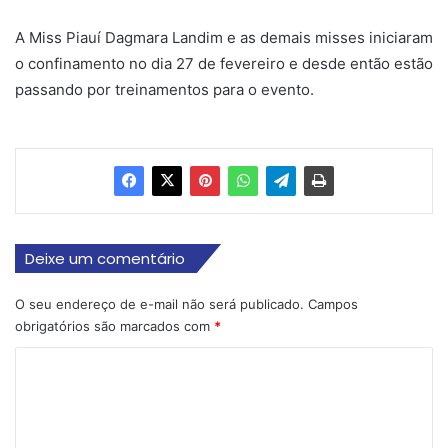
A Miss Piauí Dagmara Landim e as demais misses iniciaram
o confinamento no dia 27 de fevereiro e desde então estão
passando por treinamentos para o evento.
Deixe um comentário
O seu endereço de e-mail não será publicado.
Campos
obrigatórios são marcados com
*
C
o
m