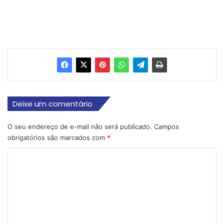
Deixe um comentário
O seu endereço de e-mail não será publicado.
Campos
obrigatórios são marcados com
*
C
o
m
e
n