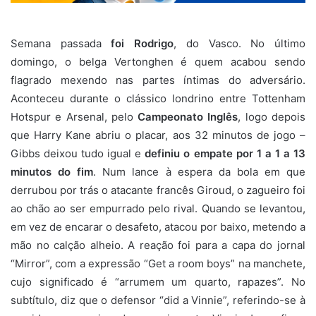
Semana passada
foi Rodrigo
, do Vasco. No último
domingo, o belga Vertonghen é quem acabou sendo
flagrado mexendo nas partes íntimas do adversário.
Aconteceu durante o clássico londrino entre Tottenham
Hotspur e Arsenal, pelo
Campeonato Inglês
, logo depois
que Harry Kane abriu o placar, aos 32 minutos de jogo –
Gibbs deixou tudo igual e
definiu o empate por 1 a 1 a 13
minutos do fim
. Num lance à espera da bola em que
derrubou por trás o atacante francês Giroud, o zagueiro foi
ao chão ao ser empurrado pelo rival. Quando se levantou,
em vez de encarar o desafeto, atacou por baixo, metendo a
mão no calção alheio. A reação foi para a capa do jornal
“Mirror”, com a expressão “Get a room boys” na manchete,
cujo significado é “arrumem um quarto, rapazes”. No
subtítulo, diz que o defensor “did a Vinnie”, referindo-se à