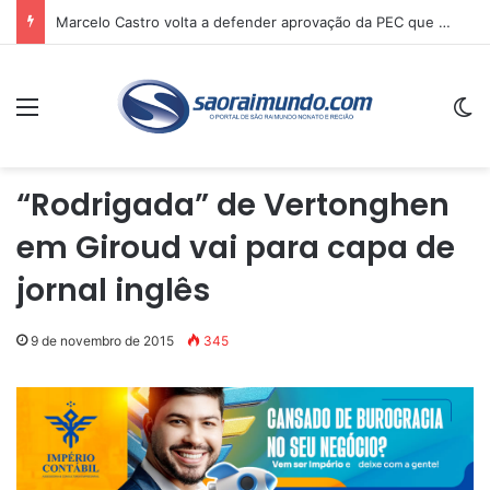
Marcelo Castro volta a defender aprovação da PEC que acaba com a escala 6×1 e avalia clima no Senado
Menu
Sw
“Rodrigada” de Vertonghen
em Giroud vai para capa de
jornal inglês
9 de novembro de 2015
345