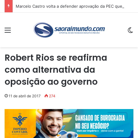
Marcelo Castro volta a defender aprovação da PEC que acaba com a escala 6×1 e avalia clima no Senado
Menu
Sw
Robert Rios se reafirma
como alternativa da
oposição ao governo
11 de abril de 2017
274