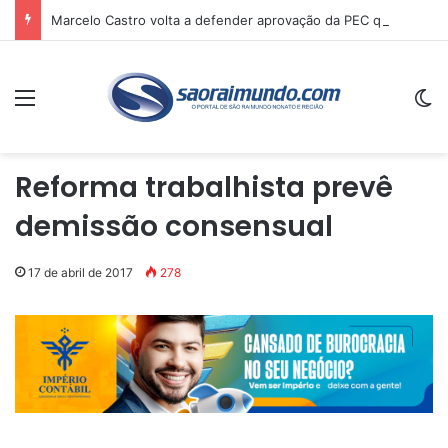
Marcelo Castro volta a defender aprovação da PEC que acaba com a escala 6×1 e avalia clima no Senado
Menu
Sw
Reforma trabalhista prevê
demissão consensual
17 de abril de 2017
278