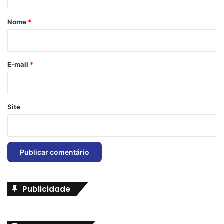
á
r
Nome
*
i
o
*
E-mail
*
Site
Publicidade