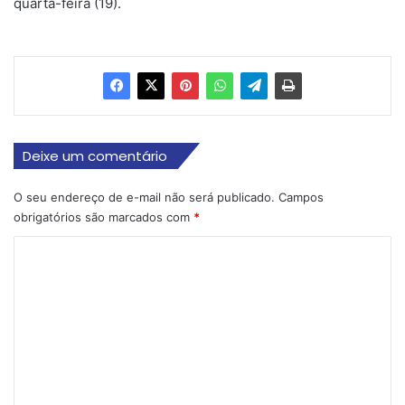
quarta-feira (19).
Deixe um comentário
O seu endereço de e-mail não será publicado.
Campos
obrigatórios são marcados com
*
C
o
m
e
n
t