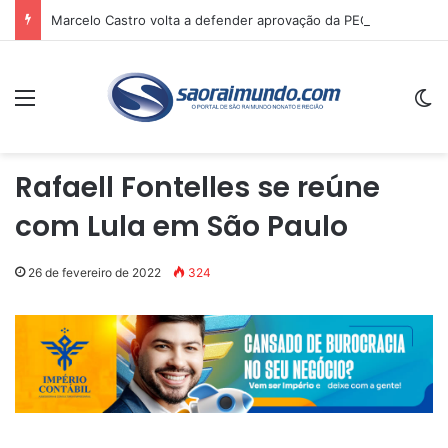
Marcelo Castro volta a defender aprovação da PEC que acaba com a escala 6×1 e avalia clima no Senado
Menu
Sw
Rafaell Fontelles se reúne
com Lula em São Paulo
26 de fevereiro de 2022
324