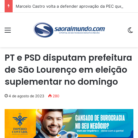
Marcelo Castro volta a defender aprovação da PEC que acaba com a escala 6×1 e avalia clima no Senado
Menu
Sw
PT e PSD disputam prefeitura
de São Lourenço em eleição
suplementar no domingo
4 de agosto de 2023
280