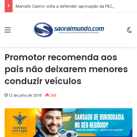
Marcelo Castro volta a defender aprovação da PEC que acaba com a escala 6×1 e avalia clima no Senado
Menu
Sw
Promotor recomenda aos
pais não deixarem menores
conduzir veículos
12 de julho de 2016
266