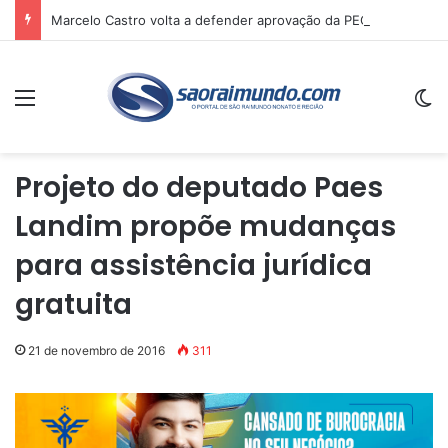
Marcelo Castro volta a defender aprovação da PEC que acaba com a escala 6×1 e avalia clima no Senado
Menu
Sw
Projeto do deputado Paes
Landim propõe mudanças
para assistência jurídica
gratuita
21 de novembro de 2016
311