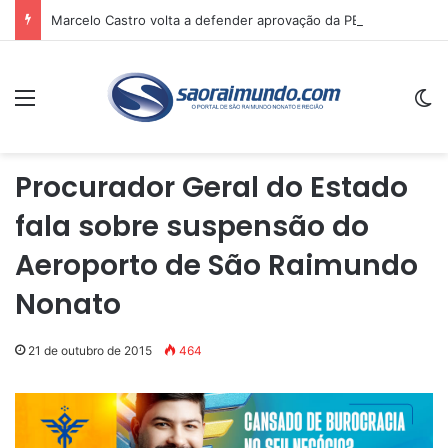
Marcelo Castro volta a defender aprovação da PEC que acaba com a escala 6×1 e avalia clima no Senado
Menu
Sw
Procurador Geral do Estado
fala sobre suspensão do
Aeroporto de São Raimundo
Nonato
21 de outubro de 2015
464