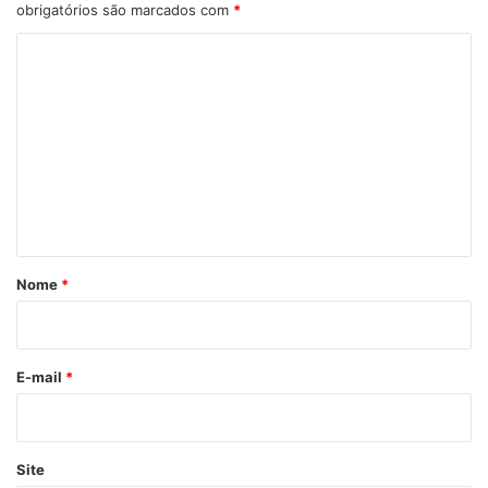
obrigatórios são marcados com
*
C
o
m
e
n
t
á
r
Nome
*
i
o
*
E-mail
*
Site