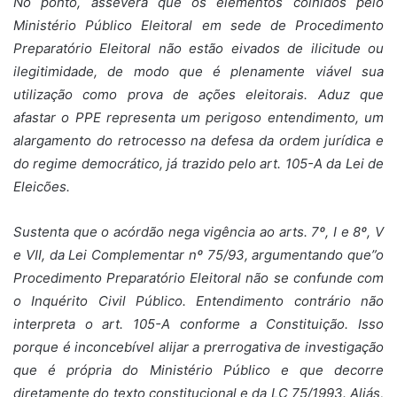
No ponto, assevera que os elementos colhidos pelo
Ministério Público Eleitoral em sede de Procedimento
Preparatório Eleitoral não estão eivados de ilicitude ou
ilegitimidade, de modo que é plenamente viável sua
utilização como prova de ações eleitorais. Aduz que
afastar o PPE representa um perigoso entendimento, um
alargamento do retrocesso na defesa da ordem jurídica e
do regime democrático, já trazido pelo art. 105-A da Lei de
Eleicões.
Sustenta que o acórdão nega vigência ao arts. 7º, I e 8º, V
e VII, da Lei Complementar nº 75/93, argumentando que”o
Procedimento Preparatório Eleitoral não se confunde com
o Inquérito Civil Público. Entendimento contrário não
interpreta o art. 105-A conforme a Constituição. Isso
porque é inconcebível alijar a prerrogativa de investigação
que é própria do Ministério Público e que decorre
diretamente do texto constitucional e da LC 75/1993. Aliás,