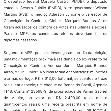
O deputado federal Marcelo Castro (PMDB), o deputado
estadual Severo Eulálio (PMDB), o ex-governador Wilson
Martins (PSB), o médico Aderson Júnior e o vereador de
Conceição do Canindé, Clebert Marques Buenos Aires
foram acusados de compra de votos nas últimas eleições.
Para o MPE, os candidatos eleitos deveriam ter os
diplomas cassados.
Segundo o MPE, policiais investigaram, no dia da eleição,
uma movimentação próxima à residência do ex-Prefeito de
Conceição de Canindé, Aderson Júnior Marques Buenos
Aires, o “Dr. Júnior”. No local foram encontrados: munições
e armas de fogo; R$ 8.613,00 (oito mil, seiscentos e treze
reais) em espécie; um cheque do Banco do Brasil, Agência
1148, Conta nº 23598-9, de propriedade de Valmir Gabriel
de Aguiar, no valor de R$ 2.400,00 (dois mil e
quatrocentos reais); uma receita prescrita em nome de
Reginaldo Ferreira de Sousa, datada de 05/10/2014;