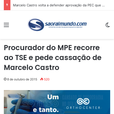
Marcelo Castro volta a defender aprovação da PEC que acaba com a escala 6×1 e avalia clima no Senado
Menu
Sw
Procurador do MPE recorre
ao TSE e pede cassação de
Marcelo Castro
8 de outubro de 2015
520