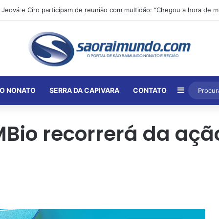
Barra Lat
O NONATO
SERRA DA CAPIVARA
CONTATO
MBio recorrerá da açã