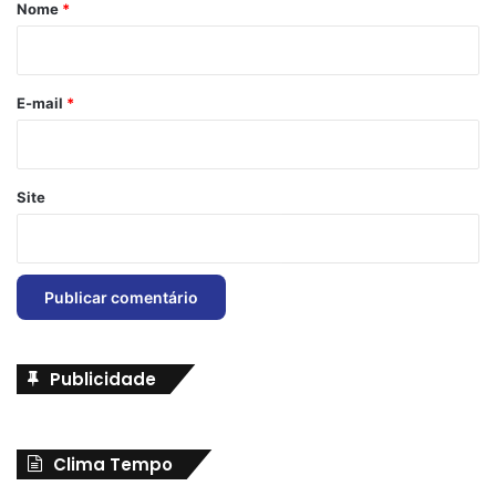
r
Nome
*
i
o
*
E-mail
*
Site
Publicidade
Clima Tempo