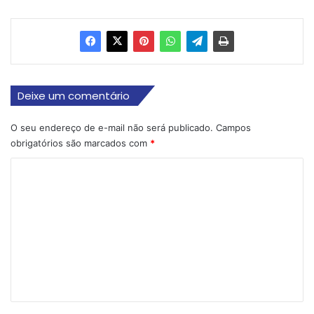
Deixe um comentário
O seu endereço de e-mail não será publicado.
Campos
obrigatórios são marcados com
*
C
o
m
e
n
t
á