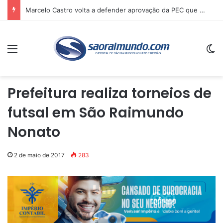
Marcelo Castro volta a defender aprovação da PEC que acaba com a escala 6×1 e avalia clima no Senado
Menu
Sw
Prefeitura realiza torneios de
futsal em São Raimundo
Nonato
2 de maio de 2017
283