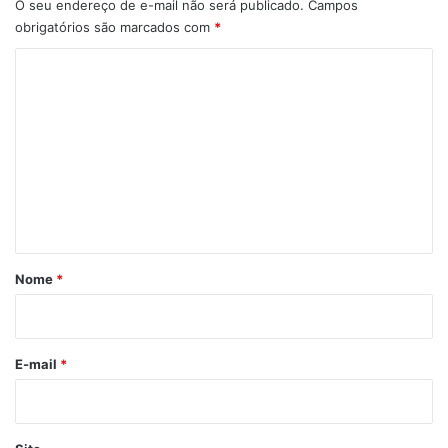
O seu endereço de e-mail não será publicado.
Campos
obrigatórios são marcados com
*
C
o
m
e
n
t
á
r
Nome
*
i
o
*
E-mail
*