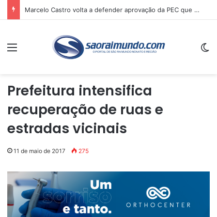
Marcelo Castro volta a defender aprovação da PEC que acaba com a escala 6×1 e avalia clima no Senado
Menu
Sw
Prefeitura intensifica
recuperação de ruas e
estradas vicinais
11 de maio de 2017
275