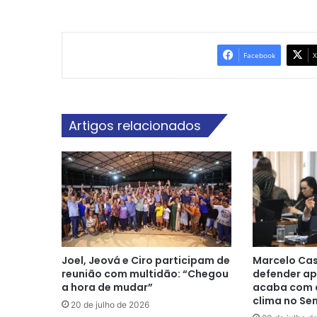
Facebook
X
Artigos relacionados
Joel, Jeová e Ciro participam de
Marcelo Cas
reunião com multidão: “Chegou
defender ap
a hora de mudar”
acaba com a
clima no Se
20 de julho de 2026