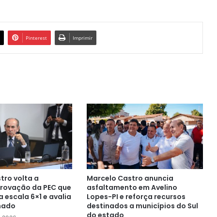
Pinterest
Imprimir
tro volta a
Marcelo Castro anuncia
rovação da PEC que
asfaltamento em Avelino
 escala 6×1 e avalia
Lopes-PI e reforça recursos
nado
destinados a municípios do Sul
do estado