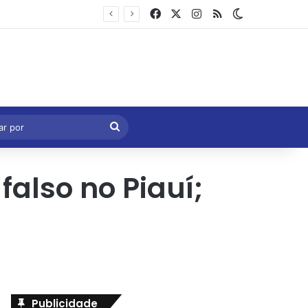
Facebook
X
Instagram
RSS
Switch skin
Marcelo Castro volta a defender aprovação da PEC que acaba com a escala 6×1 e avalia clima no Senado
eral
Procurar
por
falso no Piauí;
Publicidade