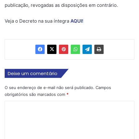
publicação, revogadas as disposições em contrário.
Veja o Decreto na sua íntegra
AQUI!
Deixe um comentário
O seu endereço de e-mail não será publicado.
Campos
obrigatórios são marcados com
*
C
o
m
e