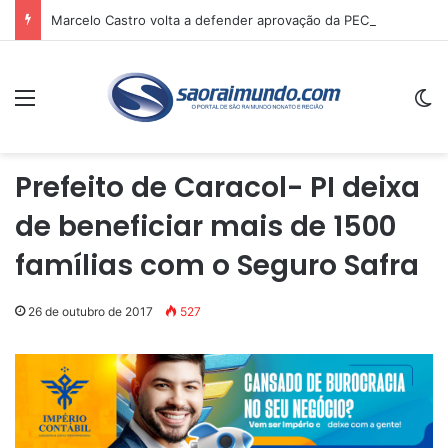
Marcelo Castro volta a defender aprovação da PEC que acaba com a escala 6×1 e avalia clima no Senado
Menu
Sw
Prefeito de Caracol- PI deixa
de beneficiar mais de 1500
famílias com o Seguro Safra
26 de outubro de 2017
527