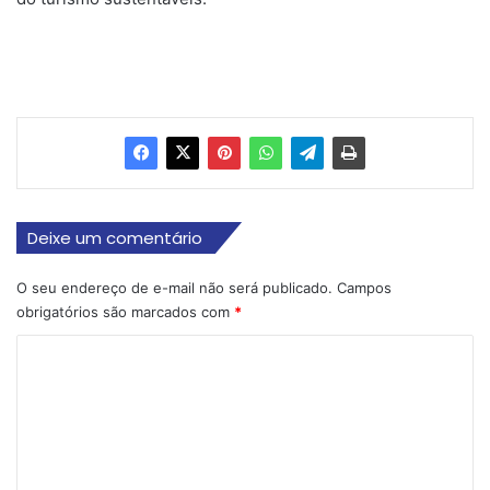
Deixe um comentário
O seu endereço de e-mail não será publicado.
Campos
obrigatórios são marcados com
*
C
o
m
e
n