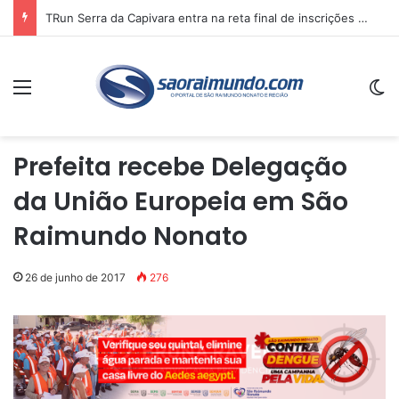
TRun Serra da Capivara entra na reta final de inscrições e deve reunir atletas de vários estados no sul do Piauí
Menu
Sw
Prefeita recebe Delegação
da União Europeia em São
Raimundo Nonato
26 de junho de 2017
276