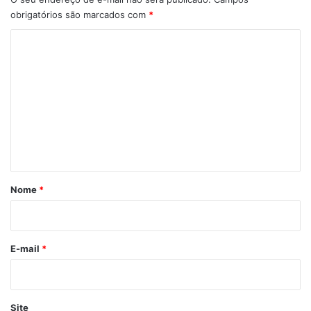
obrigatórios são marcados com
*
C
o
m
e
n
t
á
r
Nome
*
i
o
*
E-mail
*
Site