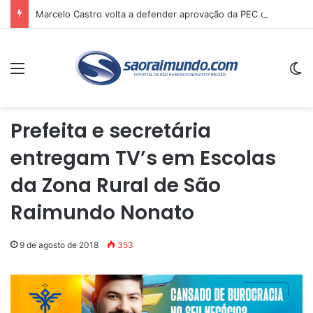
Marcelo Castro volta a defender aprovação da PEC que acaba com a escala 6×1 e avalia clima no Senado
Menu
Sw
Prefeita e secretária
entregam TV’s em Escolas
da Zona Rural de São
Raimundo Nonato
9 de agosto de 2018
353