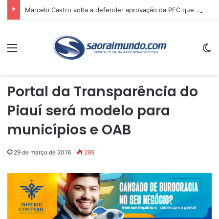
Marcelo Castro volta a defender aprovação da PEC que acaba com a escala 6×1 e avalia clima no Senado
Menu
Sw
Portal da Transparência do
Piauí será modelo para
municípios e OAB
29 de março de 2016
295