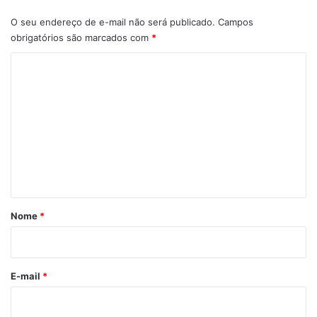
O seu endereço de e-mail não será publicado.
Campos
obrigatórios são marcados com
*
C
o
m
e
n
t
á
r
Nome
*
i
o
*
E-mail
*