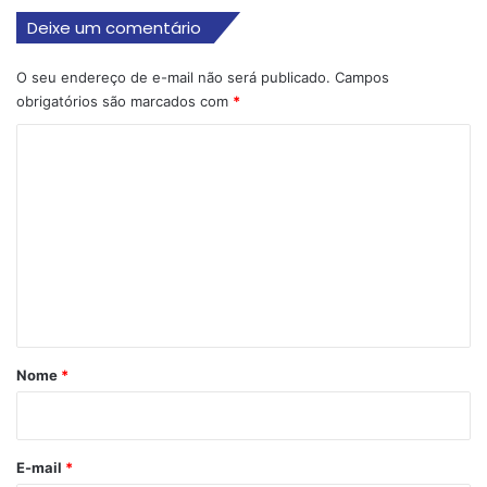
Deixe um comentário
O seu endereço de e-mail não será publicado.
Campos
obrigatórios são marcados com
*
C
o
m
e
n
t
á
r
Nome
*
i
o
*
E-mail
*