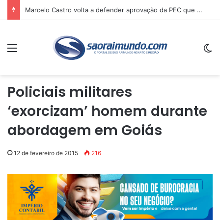
Marcelo Castro volta a defender aprovação da PEC que acaba com a escala 6×1 e avalia clima no Senado
Menu
Sw
Policiais militares
‘exorcizam’ homem durante
abordagem em Goiás
12 de fevereiro de 2015
216