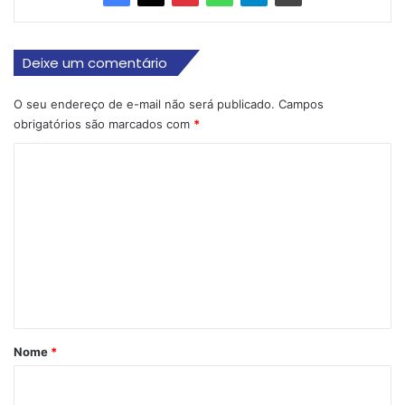
Deixe um comentário
O seu endereço de e-mail não será publicado.
Campos
obrigatórios são marcados com
*
C
o
m
e
n
t
á
r
Nome
*
i
o