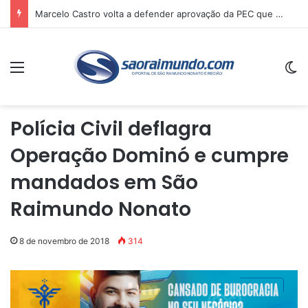
Marcelo Castro volta a defender aprovação da PEC que acaba com a escala 6×1 e avalia clima no Senado
Menu
Sw
Polícia Civil deflagra
Operação Dominó e cumpre
mandados em São
Raimundo Nonato
8 de novembro de 2018
314