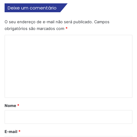
Deixe um comentário
O seu endereço de e-mail não será publicado.
Campos
obrigatórios são marcados com
*
C
o
m
e
n
t
á
r
Nome
*
i
o
*
E-mail
*