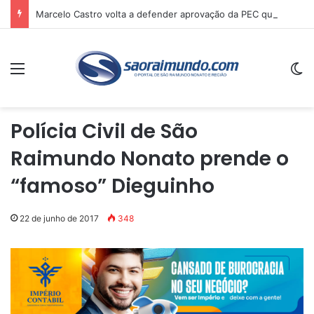
Marcelo Castro volta a defender aprovação da PEC que acaba com a escala 6×1 e avalia clima no Senado
Menu
Sw
Polícia Civil de São
Raimundo Nonato prende o
“famoso” Dieguinho
22 de junho de 2017
348