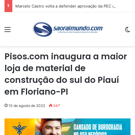
Marcelo Castro volta a defender aprovação da PEC que acaba com a escala 6×1 e avalia clima no Senado
Menu
Sw
Pisos.com inaugura a maior
loja de material de
construção do sul do Piauí
em Floriano-PI
10 de agosto de 2023
547