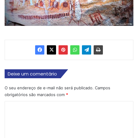
Deixe um comentário
O seu endereço de e-mail não será publicado.
Campos
obrigatórios são marcados com
*
C
o
m
e