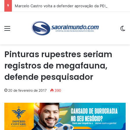
Marcelo Castro volta a defender aprovação da PEC que acaba com a escala 6×1 e avalia clima no Senado
Menu
Sw
Pinturas rupestres seriam
registros de megafauna,
defende pesquisador
20 de fevereiro de 2017
390