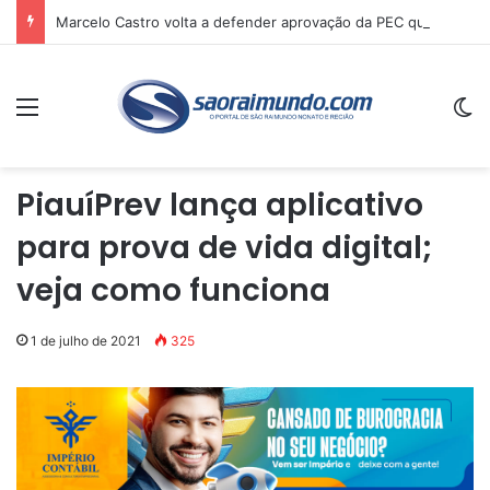
Marcelo Castro volta a defender aprovação da PEC que acaba com a escala 6×1 e avalia clima no Senado
Menu
Sw
PiauíPrev lança aplicativo
para prova de vida digital;
veja como funciona
1 de julho de 2021
325