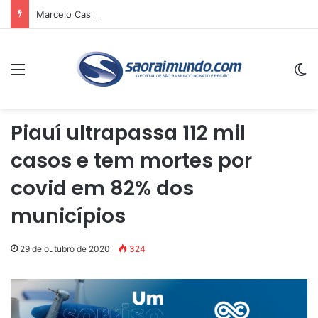
Marcelo Castro anuncia asfaltamento em Avelino Lopes-PI e reforça recursos destinados a municípios do Sul do estado
Menu
Sw
Piauí ultrapassa 112 mil
casos e tem mortes por
covid em 82% dos
municípios
29 de outubro de 2020
324