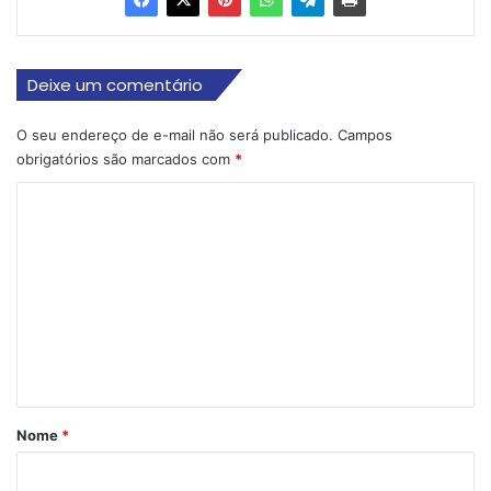
Deixe um comentário
O seu endereço de e-mail não será publicado.
Campos
obrigatórios são marcados com
*
C
o
m
e
n
t
á
r
Nome
*
i