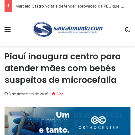
Marcelo Castro volta a defender aprovação da PEC que acaba com a escala 6×1 e avalia clima no Senado
Menu
Sw
Piauí inaugura centro para
atender mães com bebês
suspeitos de microcefalia
3 de dezembro de 2015
322