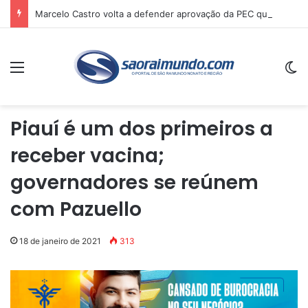
Marcelo Castro volta a defender aprovação da PEC que acaba com a escala 6×1 e avalia clima no Senado
Menu
Sw
Piauí é um dos primeiros a
receber vacina;
governadores se reúnem
com Pazuello
18 de janeiro de 2021
313