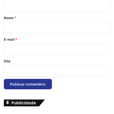
t
á
r
Nome
*
i
o
*
E-mail
*
Site
Publicidade