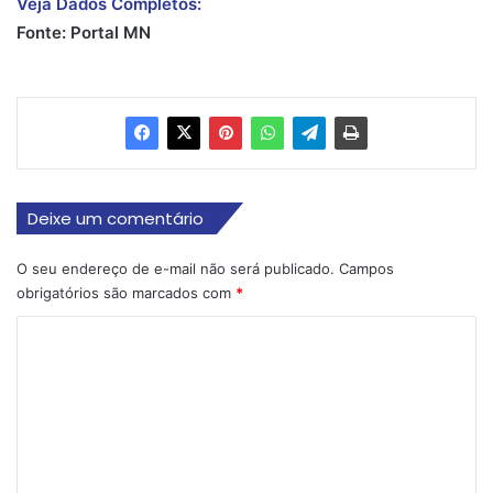
Veja Dados Completos:
Fonte: Portal MN
Deixe um comentário
O seu endereço de e-mail não será publicado.
Campos
obrigatórios são marcados com
*
C
o
m
e
n