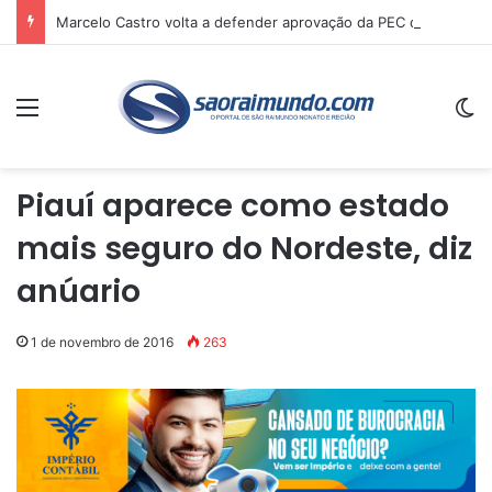
Marcelo Castro volta a defender aprovação da PEC que acaba com a escala 6×1 e avalia clima no Senado
Menu
Sw
Piauí aparece como estado
mais seguro do Nordeste, diz
anúario
1 de novembro de 2016
263