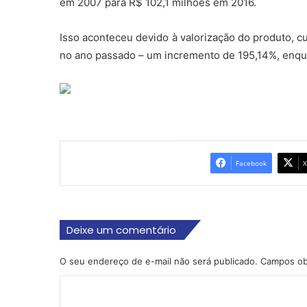
em 2007 para R$ 102,1 milhões em 2016.
Isso aconteceu devido à valorização do produto, c
no ano passado – um incremento de 195,14%, enqu
Facebook
X
Deixe um comentário
O seu endereço de e-mail não será publicado.
Campos ob
C
o