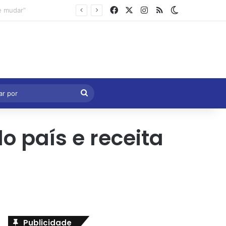
Facebook
X
Instagram
RSS
Switch skin
Marcelo Castro volta a defender aprovação da PEC que acaba com a escala 6×1 e avalia clima no Senado
eral
Procurar
por
o país e receita
Publicidade