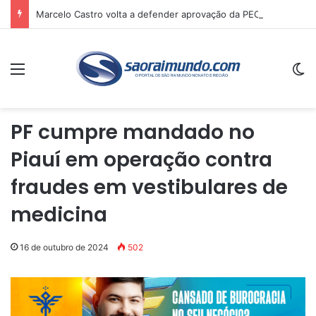
Marcelo Castro volta a defender aprovação da PEC que acaba com a escala 6×1 e avalia clima no Senado
Menu
Sw
PF cumpre mandado no
Piauí em operação contra
fraudes em vestibulares de
medicina
16 de outubro de 2024
502