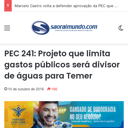
Marcelo Castro volta a defender aprovação da PEC que acaba com a escala 6×1 e avalia clima no Senado
Menu
Sw
PEC 241: Projeto que limita
gastos públicos será divisor
de águas para Temer
10 de outubro de 2016
166