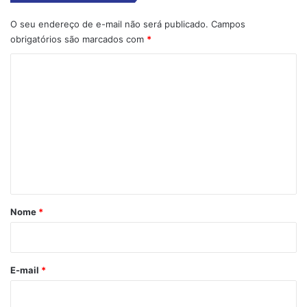
O seu endereço de e-mail não será publicado.
Campos
obrigatórios são marcados com
*
C
o
m
e
n
t
á
r
Nome
*
i
o
*
E-mail
*