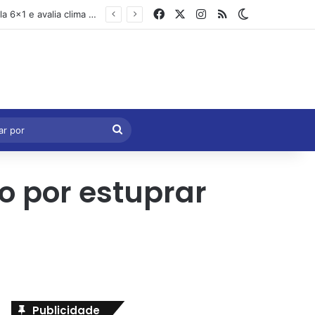
Facebook
X
Instagram
RSS
Switch skin
Marcelo Castro volta a defender aprovação da PEC que acaba com a escala 6×1 e avalia clima no Senado
eral
Procurar
por
o por estuprar
Publicidade