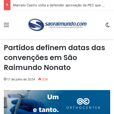
Marcelo Castro volta a defender aprovação da PEC que acaba com a escala 6×1 e avalia clima no Senado
Menu
Sw
Partidos definem datas das
convenções em São
Raimundo Nonato
17 de julho de 2024
324