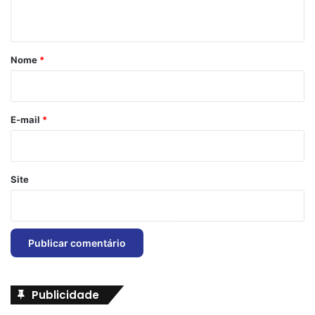
t
á
r
Nome
*
i
o
*
E-mail
*
Site
Publicidade