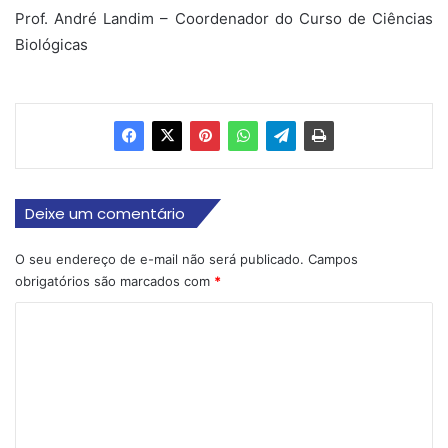
Prof. André Landim – Coordenador do Curso de Ciências
Biológicas
Deixe um comentário
O seu endereço de e-mail não será publicado.
Campos
obrigatórios são marcados com
*
C
o
m
e
n