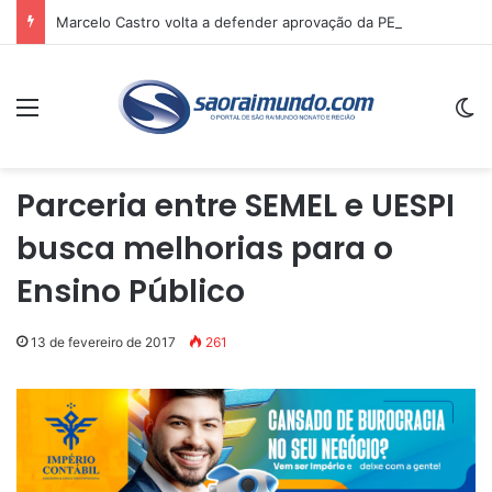
Marcelo Castro volta a defender aprovação da PEC que acaba com a escala 6×1 e avalia clima no Senado
Menu
Sw
Parceria entre SEMEL e UESPI
busca melhorias para o
Ensino Público
13 de fevereiro de 2017
261