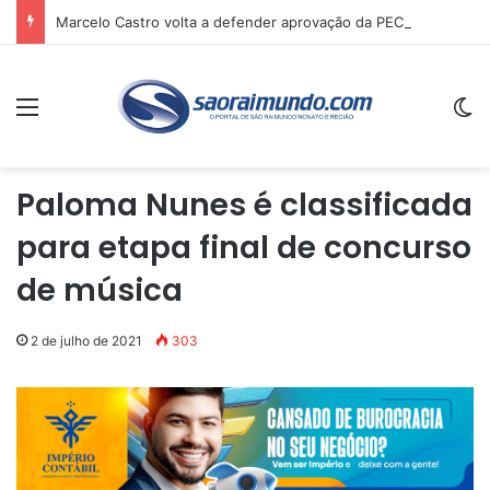
Marcelo Castro volta a defender aprovação da PEC que acaba com a escala 6×1 e avalia clima no Senado
Menu
Sw
Paloma Nunes é classificada
para etapa final de concurso
de música
2 de julho de 2021
303