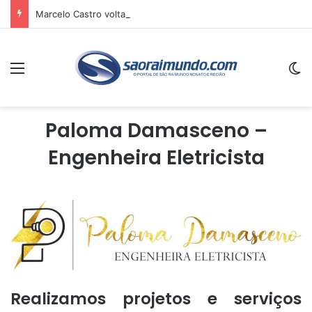
Marcelo Castro volta a defender aprovação da PEC que acaba com a escala 6×1 e avalia clima no Senado
Menu
Sw
Paloma Damasceno –
Engenheira Eletricista
Realizamos projetos e serviços