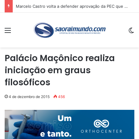
Marcelo Castro volta a defender aprovação da PEC que acaba com a escala 6×1 e avalia clima no Senado
Menu
Sw
Palácio Maçônico realiza
iniciação em graus
filosóficos
4 de dezembro de 2015
456