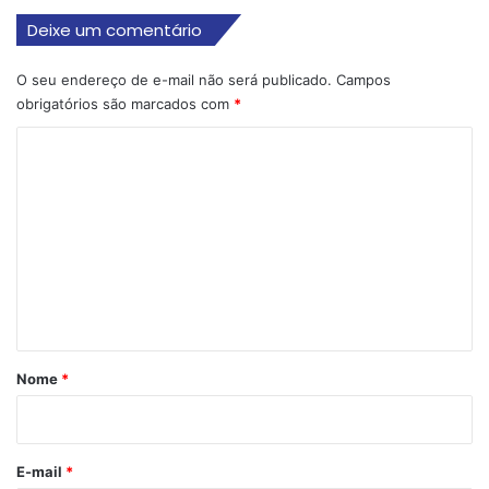
Deixe um comentário
O seu endereço de e-mail não será publicado.
Campos
obrigatórios são marcados com
*
C
o
m
e
n
t
á
r
Nome
*
i
o
*
E-mail
*