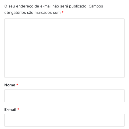
O seu endereço de e-mail não será publicado.
Campos
obrigatórios são marcados com
*
C
o
m
e
n
t
á
r
Nome
*
i
o
*
E-mail
*