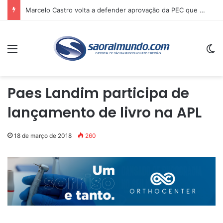
Marcelo Castro volta a defender aprovação da PEC que acaba com a escala 6×1 e avalia clima no Senado
Menu
Sw
Paes Landim participa de
lançamento de livro na APL
18 de março de 2018
260