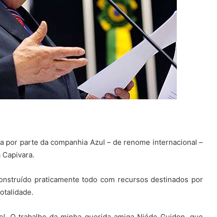
rta por parte da companhia Azul – de renome internacional –
 Capivara.
onstruído praticamente todo com recursos destinados por
otalidade.
vel. O trabalho da minha querida amiga Niéde Guidon, que