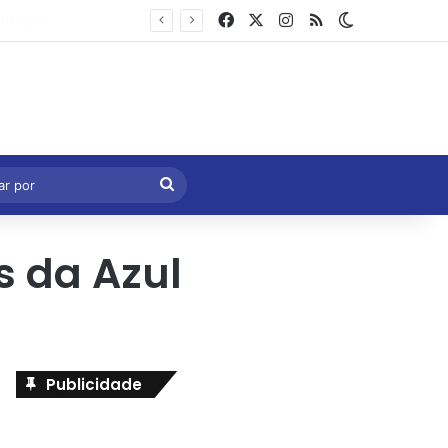
Facebook
X
Instagram
RSS
Switch skin
Marcelo Castro volta a defender aprovação da PEC que acaba com a escala 6×1 e avalia clima no Senado
eral
Procurar
por
s da Azul
Publicidade