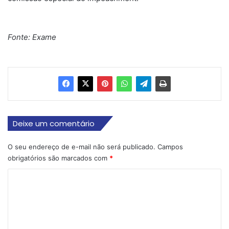
Fonte: Exame
Deixe um comentário
O seu endereço de e-mail não será publicado.
Campos
obrigatórios são marcados com
*
C
o
m
e