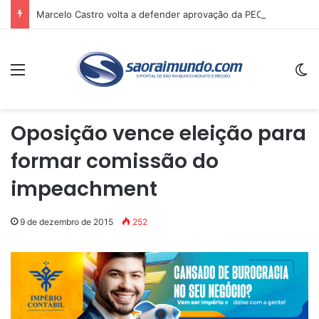
Marcelo Castro volta a defender aprovação da PEC que acaba com a escala 6×1 e avalia clima no Senado
Menu
Sw
Oposição vence eleição para
formar comissão do
impeachment
9 de dezembro de 2015
252