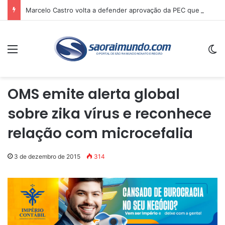
Marcelo Castro volta a defender aprovação da PEC que acaba com a escala 6×1 e avalia clima no Senado
Menu
Sw
OMS emite alerta global
sobre zika vírus e reconhece
relação com microcefalia
3 de dezembro de 2015
314