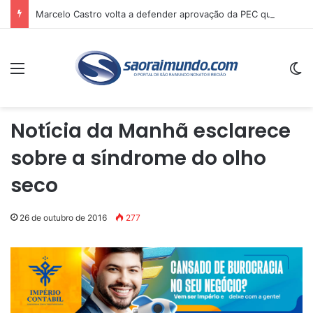
Marcelo Castro volta a defender aprovação da PEC que acaba com a escala 6×1 e avalia clima no Senado
Menu
Sw
Notícia da Manhã esclarece
sobre a síndrome do olho
seco
26 de outubro de 2016
277