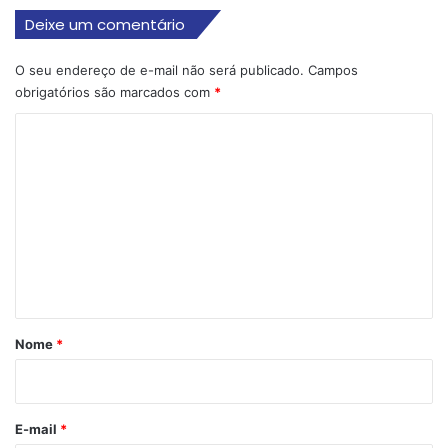
Deixe um comentário
O seu endereço de e-mail não será publicado.
Campos
obrigatórios são marcados com
*
C
o
m
e
n
t
á
r
Nome
*
i
o
*
E-mail
*