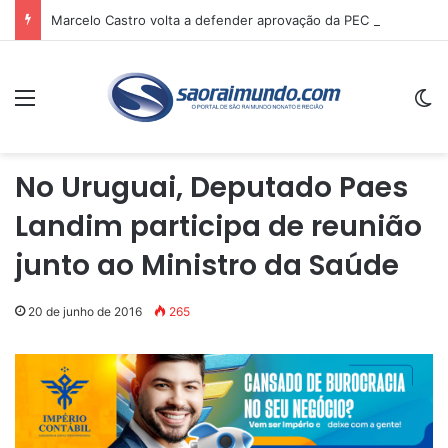
Marcelo Castro volta a defender aprovação da PEC que acaba com a escala 6×1 e avalia clima no Senado
Menu
Sw
No Uruguai, Deputado Paes
Landim participa de reunião
junto ao Ministro da Saúde
20 de junho de 2016
265