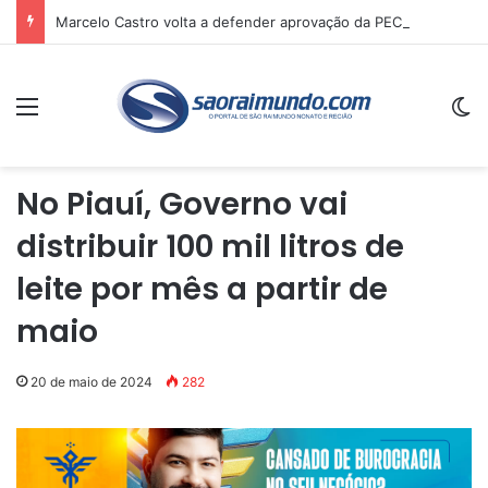
Marcelo Castro volta a defender aprovação da PEC que acaba com a escala 6×1 e avalia clima no Senado
Menu
Sw
No Piauí, Governo vai
distribuir 100 mil litros de
leite por mês a partir de
maio
20 de maio de 2024
282