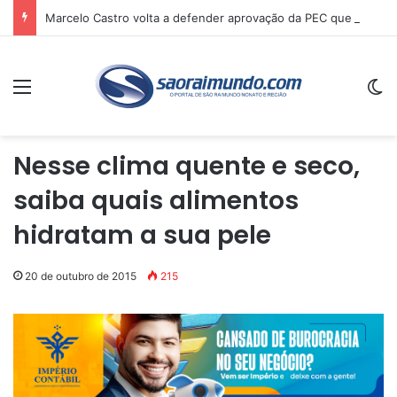
Marcelo Castro volta a defender aprovação da PEC que acaba com a escala 6×1 e avalia clima no Senado
Menu
Sw
Nesse clima quente e seco,
saiba quais alimentos
hidratam a sua pele
20 de outubro de 2015
215