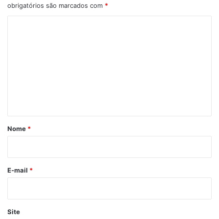
obrigatórios são marcados com
*
C
o
m
e
n
t
á
r
Nome
*
i
o
*
E-mail
*
Site